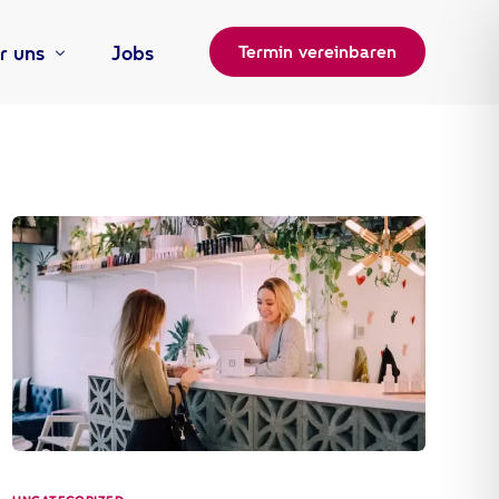
r uns
Jobs
Termin vereinbaren
m
iere