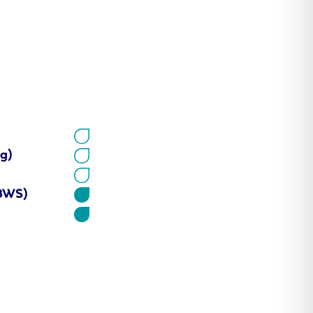
ng)
BWS)