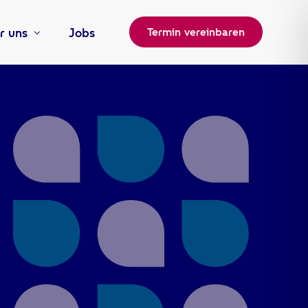
r uns
Jobs
Termin vereinbaren
m
iere