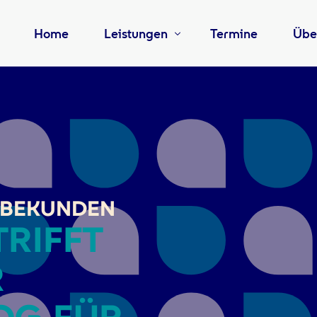
Home
Leistungen
Termine
Übe
Beratung
Tea
Software
Karr
RBEKUNDEN
RIFFT
R