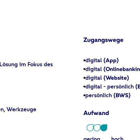
Zugangswege
digital
(App)
 Lösung im Fokus des
digital
(Onlinebanki
digital
(Website)
digital - persönlich
(
persönlich
(BWS)
en, Werkzeuge
Aufwand
gering hoch