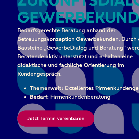
ZUKUNFTSDIAL
GEWERBEKUND
Bedarfsgerechte Beratung anhand der
Betreuungskonzeption Gewerbekunden. Durch 
Bausteine „GewerbeDialog und Beratung“ wer
Beratende aktiv unterstützt und erhalten eine
didaktische und fachliche Orientierung im
Kundengespräch.
Themenwelt:
Exzellentes Firmenkundenge
Bedarf:
Firmenkundenberatung
Jetzt Termin vereinbaren