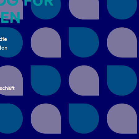
OG FÜR
EN
die
den
schäft